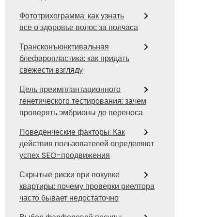
Фототрихограмма: как узнать
все о здоровье волос за полчаса
Трансконъюнктивальная
блефаропластика: как придать
свежести взгляду
Цель преимплантационного
генетического тестирования: зачем
проверять эмбрионы до переноса
Поведенческие факторы: Как
действия пользователей определяют
успех SEO-продвижения
Скрытые риски при покупке
квартиры: почему проверки риелтора
часто бывает недостаточно