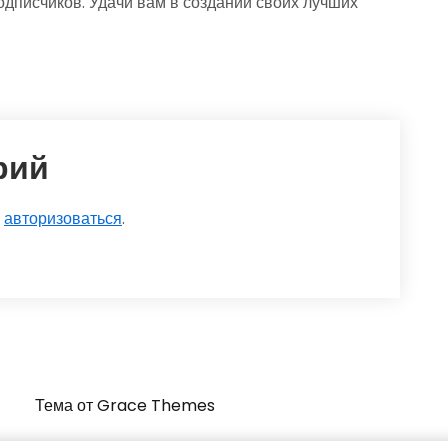
одписчиков. Удачи вам в создании своих лучших
рий
о
авторизоваться
.
Тема от Grace Themes