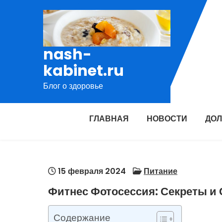
Перейти
к
содержимому
nash-
kabinet.ru
Блог о здоровье
ГЛАВНАЯ
НОВОСТИ
ДОЛ
15 февраля 2024
Питание
Фитнес Фотосессия: Секреты и
Содержание