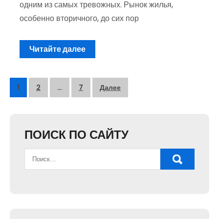
одним из самых тревожных. Рынок жилья,
особенно вторичного, до сих пор
Читайте далее
Пагинация
1
2
…
7
Далее
записей
ПОИСК ПО САЙТУ