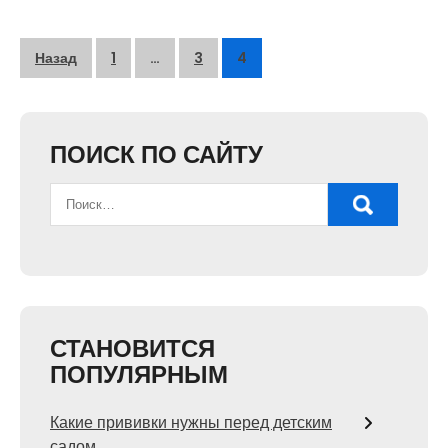
Пагинация
Назад
1
…
3
4
записей
ПОИСК ПО САЙТУ
СТАНОВИТСЯ
ПОПУЛЯРНЫМ
Какие прививки нужны перед детским
садом